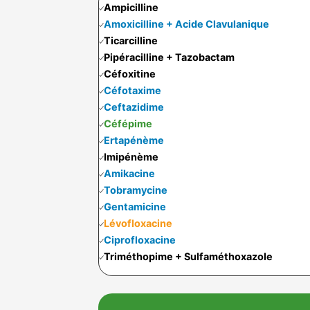
Ampicilline
Amoxicilline + Acide Clavulanique
Ticarcilline
Pipéracilline + Tazobactam
Céfoxitine
Céfotaxime
Ceftazidime
Céfépime
Ertapénème
Imipénème
Amikacine
Tobramycine
Gentamicine
Lévofloxacine
Ciprofloxacine
Triméthopime + Sulfaméthoxazole