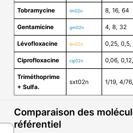
Tobramycine
8, 16, 64
tm02n
Gentamicine
4, 8, 32
gm02n
Lévofloxacine
0,25, 0,5,
lev02n
Ciprofloxacine
0,06, 0,12,
cip02n
Triméthoprime
sxt02n
1/19, 4/7
+ Sulfa.
Comparaison des molécule
référentiel