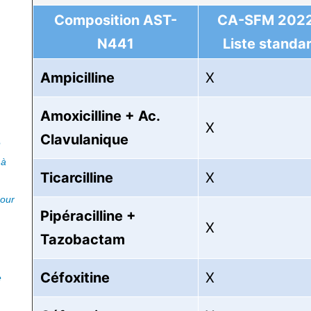
Composition AST-
CA-SFM 2022
N441
Liste standa
Ampicilline
X
Amoxicilline + Ac.
X
Clavulanique
e
 à
Ticarcilline
X
pour
Pipéracilline +
X
Tazobactam
Céfoxitine
X
e