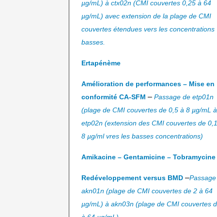
µg/mL) à ctx02n (CMI couvertes 0,25 à 64
µg/mL) avec extension de la plage de CMI
couvertes étendues vers les concentrations
basses.
Ertapénème
Amélioration de performances – Mise en
–
conformité CA-SFM
Passage de etp01n
(plage de CMI couvertes de 0,5 à 8 µg/mL à
etp02n (extension des CMI couvertes de 0,
8 µg/ml vres les basses concentrations)
Amikacine – Gentamicine – Tobramycine
–
Redéveloppement versus BMD
Passage
akn01n (plage de CMI couvertes de 2 à 64
µg/mL) à akn03n (plage de CMI couvertes d