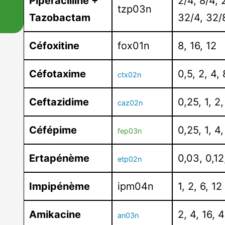
Pipéracilline +
2/4, 8/4, 
s
tzp03n
Tazobactam
32/4, 32/
Céfoxitine
fox01n
8, 16, 12
Céfotaxime
0,5, 2, 4,
ctx02n
Ceftazidime
0,25, 1, 2
caz02n
Céfépime
0,25, 1, 4
fep03n
Ertapénème
0,03, 0,12
etp02n
Impipénème
ipm04n
1, 2, 6, 12
Amikacine
2, 4, 16, 
an03n