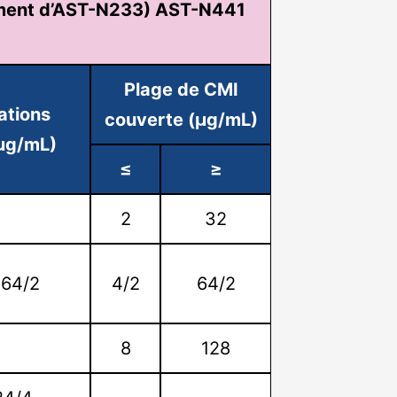
ment d’AST-N233) AST-N441
Plage de CMI
ations
couverte (µg/mL)
(µg/mL)
≤
≥
2
32
 64/2
4/2
64/2
4
8
128