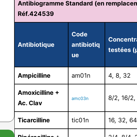
Antibiogramme Standard (en remplace
Réf.424539
Code
Concentr
Antibiotique
antibiotiq
testées 
ue
Ampicilline
am01n
4, 8, 32
Amoxicilline +
8/2, 16/2,
amc03n
Ac. Clav
Ticarcilline
tic01n
16, 32, 6