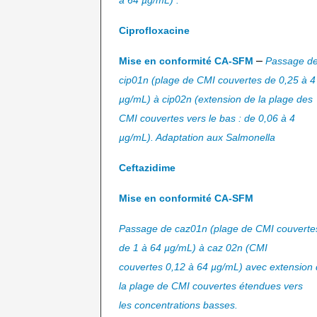
à 64 µg/mL) .
Ciprofloxacine
–
Mise en conformité CA-SFM
Passage d
cip01n (plage de CMI couvertes de 0,25 à 4
µg/mL) à cip02n (extension de la plage des
CMI couvertes vers le bas : de 0,06 à 4
µg/mL). Adaptation aux Salmonella
Ceftazidime
Mise en conformité CA-SFM
Passage de caz01n (plage de CMI couverte
de 1 à 64 µg/mL) à caz 02n (CMI
couvertes 0,12 à 64 µg/mL) avec extension
la plage de CMI couvertes étendues vers
les concentrations basses.