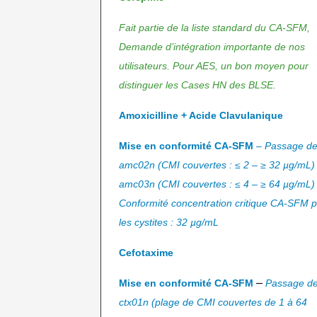
Fait partie de la liste standard du CA-SFM,
Demande d’intégration importante de nos
utilisateurs. Pour AES, un bon moyen pour
distinguer les Cases HN des BLSE.
Amoxicilline + Acide Clavulanique
Mise en conformité CA-SF
M
–
P
assage d
amc02n (CMI couvertes : ≤ 2 – ≥ 32 µg/mL)
amc03n (CMI couvertes : ≤ 4 – ≥ 64 µg/mL)
Conformité concentration critique CA-SFM 
les cystites : 32 µg/mL
Cefotaxime
–
Mise en conformité CA-SFM
Passage d
ctx01n (plage de CMI couvertes de 1 à 64