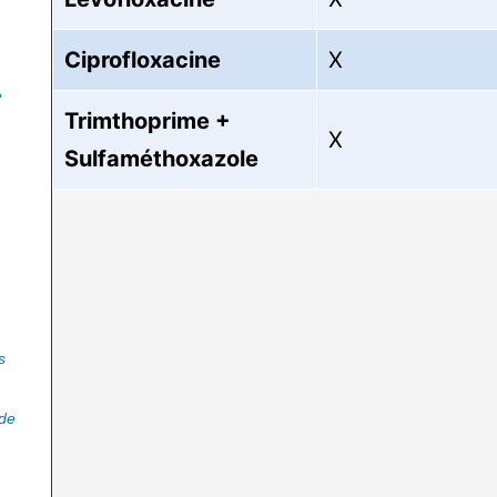
Ciprofloxacine
X
e
Trimthoprime +
X
Sulfaméthoxazole
s
 de