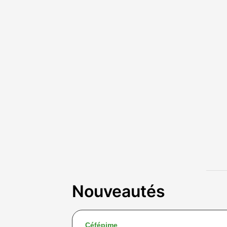
Nouveautés
Céfépime