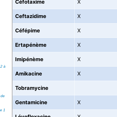
Céfotaxime
X
Ceftazidime
X
Céfépime
X
Ertapénème
X
Imipénème
X
12 à
Amikacine
X
Tobramycine
 de
Gentamicine
X
e 1
Lévofloxacine
X